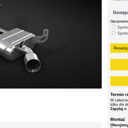
Dostęp
Opcjonaln
Sporto
Sporto
Resetuj
Termin re
W zależno
kilku dni d
Zapytaj o
Montaż
Oferujemy