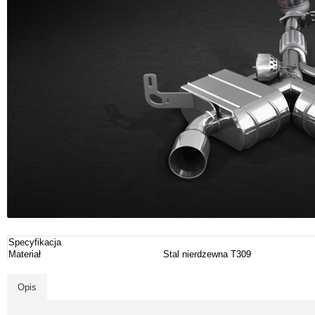
Specyfikacja
Materiał
Stal nierdzewna T309
Opis