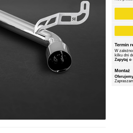
Termin re
W zależno
kilku dni d
Zapytaj o
Montaż
Oferujemy
Zapraszam