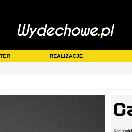
TER
REALIZACJE
Kod produ