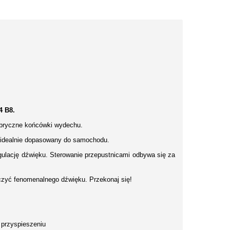
4 B8.
fabryczne końcówki wydechu.
 idealnie dopasowany do samochodu.
gulację dźwięku. Sterowanie przepustnicami odbywa się za
czyć fenomenalnego dźwięku. Przekonaj się!
m przyspieszeniu