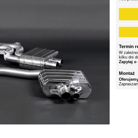
Termin re
W zależno
kilku dni d
Zapytaj o
Montaż
Oferujemy
Zapraszam