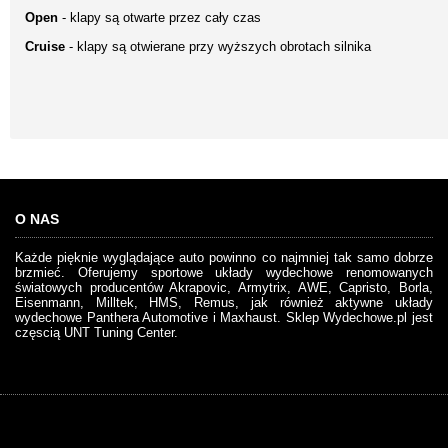
Open
- klapy są otwarte przez cały czas
Cruise
- klapy są otwierane przy wyższych obrotach silnika
O NAS
Każde pięknie wyglądające auto powinno co najmniej tak samo dobrze
brzmieć. Oferujemy sportowe układy wydechowe renomowanych
światowych producentów Akrapovic, Armytrix, AWE, Capristo, Borla,
Eisenmann, Milltek, HMS, Remus, jak również aktywne układy
wydechowe Panthera Automotive i Maxhaust. Sklep Wydechowe.pl jest
częscią UNT Tuning Center.