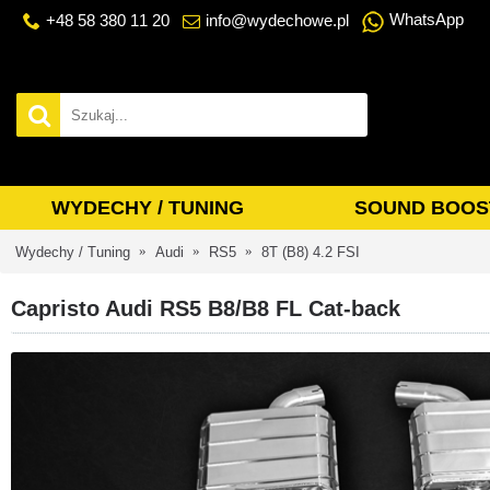
WhatsApp
+48 58 380 11 20
info@wydechowe.pl
WYDECHY / TUNING
SOUND BOOS
Wydechy / Tuning
Audi
RS5
8T (B8) 4.2 FSI
Capristo Audi RS5 B8/B8 FL Cat-back