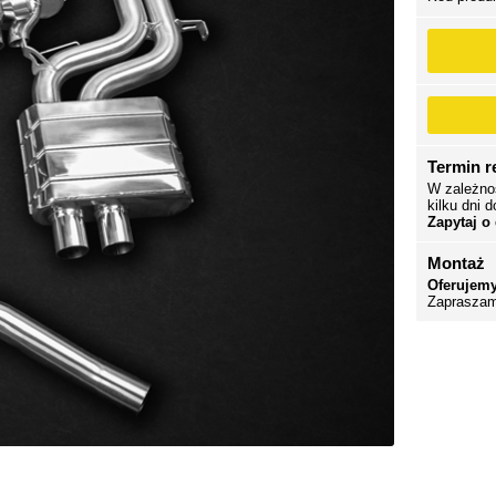
Termin re
W zależno
kilku dni d
Zapytaj o
Montaż
Oferujemy
Zapraszam