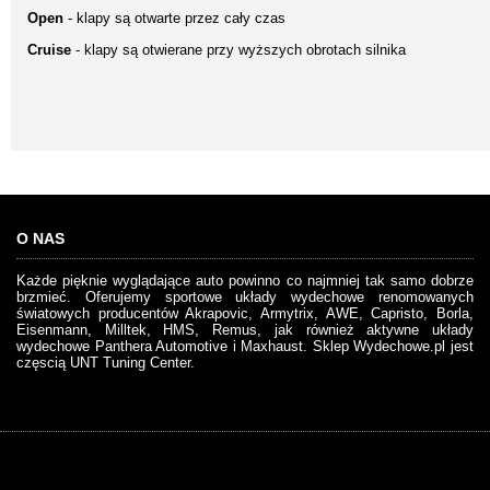
Open
- klapy są otwarte przez cały czas
Cruise
- klapy są otwierane przy wyższych obrotach silnika
O NAS
Każde pięknie wyglądające auto powinno co najmniej tak samo dobrze
brzmieć. Oferujemy sportowe układy wydechowe renomowanych
światowych producentów Akrapovic, Armytrix, AWE, Capristo, Borla,
Eisenmann, Milltek, HMS, Remus, jak również aktywne układy
wydechowe Panthera Automotive i Maxhaust. Sklep Wydechowe.pl jest
częscią UNT Tuning Center.