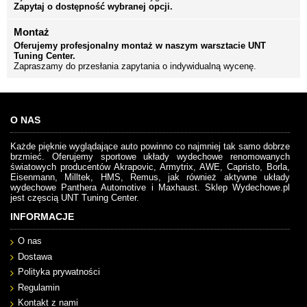
Zapytaj o dostępność wybranej opcji.
Montaż
Oferujemy profesjonalny montaż w naszym warsztacie UNT
Tuning Center.
Zapraszamy do przesłania zapytania o indywidualną wycenę.
O NAS
Każde pięknie wyglądające auto powinno co najmniej tak samo dobrze
brzmieć. Oferujemy sportowe układy wydechowe renomowanych
światowych producentów Akrapovic, Armytrix, AWE, Capristo, Borla,
Eisenmann, Milltek, HMS, Remus, jak również aktywne układy
wydechowe Panthera Automotive i Maxhaust. Sklep Wydechowe.pl
jest częscią UNT Tuning Center.
INFORMACJE
O nas
Dostawa
Polityka prywatności
Regulamin
Kontakt z nami