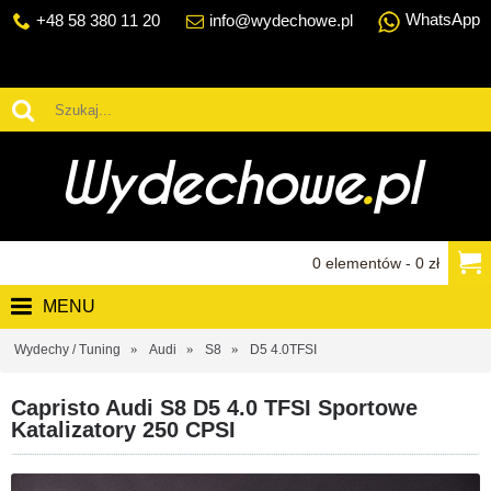
WhatsApp
+48 58 380 11 20
info@wydechowe.pl
0 elementów - 0 zł
MENU
Wydechy / Tuning
Audi
S8
D5 4.0TFSI
Capristo Audi S8 D5 4.0 TFSI Sportowe
Katalizatory 250 CPSI