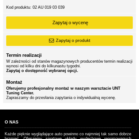
Kod produktu:
02 AU 019 03 039
Zapytaj o wycenę
Zapytaj o produkt
Termin realizacji
W zależności od stanów magazynowych producentów termin realizacji
wynosi od kilku dni do kilkunastu tygodni.
Zapytaj o dostępność wybranej opcji.
Montaż
Oferujemy profesjonalny montaż w naszym warsztacie UNT
Tuning Center.
Zapraszamy do przesłania zapytania o indywidualną wycenę.
O NAS
Każde pięknie wyglądające auto powinno co najmniej tak samo dobrze
brzmieć. Oferujemy sportowe układy wydechowe renomowanych