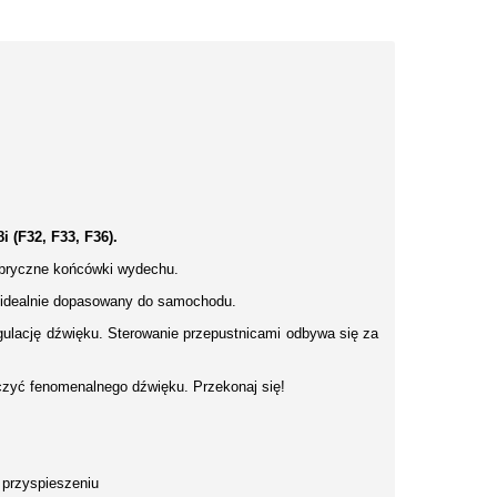
(F32, F33, F36).
fabryczne końcówki wydechu.
 idealnie dopasowany do samochodu.
gulację dźwięku. Sterowanie przepustnicami odbywa się za
czyć fenomenalnego dźwięku. Przekonaj się!
m przyspieszeniu