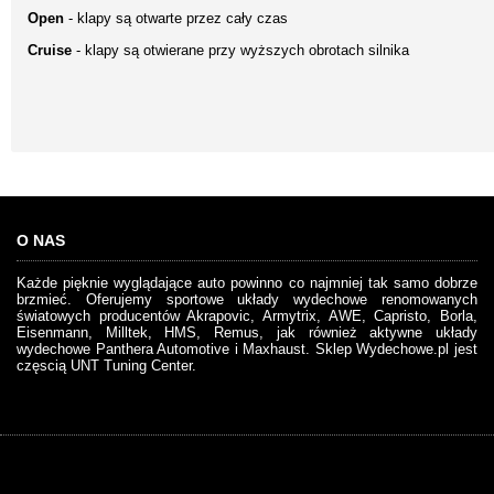
Open
- klapy są otwarte przez cały czas
Cruise
- klapy są otwierane przy wyższych obrotach silnika
O NAS
Każde pięknie wyglądające auto powinno co najmniej tak samo dobrze
brzmieć. Oferujemy sportowe układy wydechowe renomowanych
światowych producentów Akrapovic, Armytrix, AWE, Capristo, Borla,
Eisenmann, Milltek, HMS, Remus, jak również aktywne układy
wydechowe Panthera Automotive i Maxhaust. Sklep Wydechowe.pl jest
częscią UNT Tuning Center.