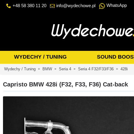
WhatsApp
+48 58 380 11 20
info@wydechowe.pl
WYDECHY / TUNING
SOUND BOOS
Wydechy / Tuning
BMW
Seria 4
Seria 4 F32/F33/F36
428i
Capristo BMW 428i (F32, F33, F36) Cat-back