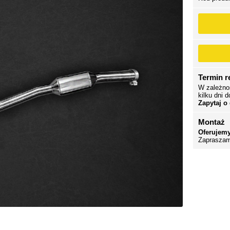
Termin re
W zależno
kilku dni d
Zapytaj o
Montaż
Oferujemy
Zapraszam