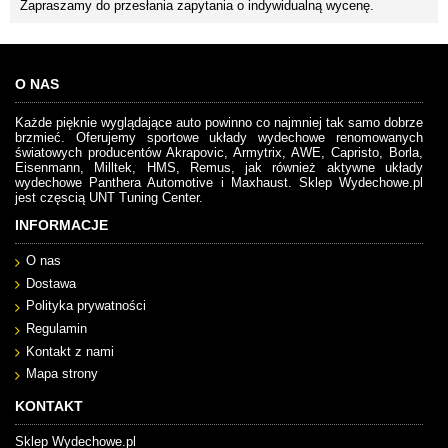
Zapraszamy do przesłania zapytania o indywidualną wycenę.
O NAS
Każde pięknie wyglądające auto powinno co najmniej tak samo dobrze
brzmieć. Oferujemy sportowe układy wydechowe renomowanych
światowych producentów Akrapovic, Armytrix, AWE, Capristo, Borla,
Eisenmann, Milltek, HMS, Remus, jak również aktywne układy
wydechowe Panthera Automotive i Maxhaust. Sklep Wydechowe.pl
jest częscią UNT Tuning Center.
INFORMACJE
O nas
Dostawa
Polityka prywatności
Regulamin
Kontakt z nami
Mapa strony
KONTAKT
Sklep Wydechowe.pl