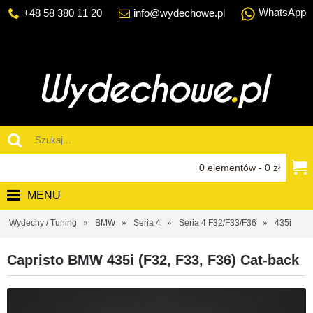
WhatsApp
+48 58 380 11 20
info@wydechowe.pl
0 elementów - 0 zł
MENU
Wydechy / Tuning
BMW
Seria 4
Seria 4 F32/F33/F36
435i
Capristo BMW 435i (F32, F33, F36) Cat-back