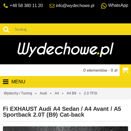
WhatsApp
+48 58 380 11 20
info@wydechowe.pl
0 elementów - 0 zł
MENU
Wydechy / Tuning
Audi
A4
A4 B9
2.0 TFSI
Fi EXHAUST Audi A4 Sedan / A4 Avant / A5
Sportback 2.0T (B9) Cat-back