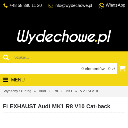
WhatsApp
+48 58 380 11 20
info@wydechowe.pl
0 elementów - 0 zł
MENU
Wydechy / Tuning
Audi
R8
MK1
5.2 FSI V10
Fi EXHAUST Audi MK1 R8 V10 Cat-back