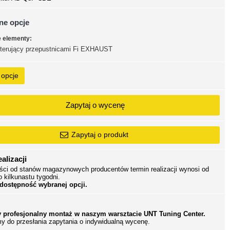
ne opcje
e elementy:
sterujący przepustnicami Fi EXHAUST
 opcje
Zapytaj o wycenę
Zapytaj o produkt
alizacji
ści od stanów magazynowych producentów termin realizacji wynosi od
o kilkunastu tygodni.
 dostępność wybranej opcji.
 profesjonalny montaż w naszym warsztacie UNT Tuning Center.
y do przesłania zapytania o indywidualną wycenę.