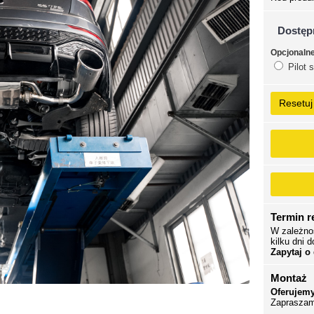
Dostęp
Opcjonaln
Pilot 
Resetuj
Termin re
W zależno
kilku dni d
Zapytaj o
Montaż
Oferujemy
Zapraszam