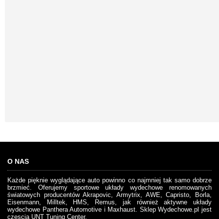
O NAS
Każde pięknie wyglądające auto powinno co najmniej tak samo dobrze
brzmieć. Oferujemy sportowe układy wydechowe renomowanych
światowych producentów Akrapovic, Armytrix, AWE, Capristo, Borla,
Eisenmann, Milltek, HMS, Remus, jak również aktywne układy
wydechowe Panthera Automotive i Maxhaust. Sklep Wydechowe.pl jest
częscią UNT Tuning Center.