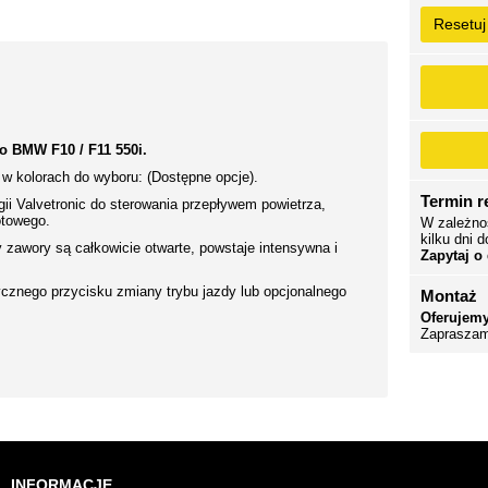
Resetuj
 BMW F10 / F11 550i.
w kolorach do wyboru: (Dostępne opcje).
Termin re
i Valvetronic do sterowania przepływem powietrza,
otowego.
W zależno
kilku dni d
zawory są całkowicie otwarte, powstaje intensywna i
Zapytaj o
cznego przycisku zmiany trybu jazdy lub opcjonalnego
Montaż
Oferujemy
Zapraszam
INFORMACJE