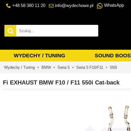
WhatsApp
+48 58 380 11 20
info@wydechowe.pl
WYDECHY / TUNING
SOUND BOOS
Wydechy / Tuning
BMW
Seria 5
Seria 5 F10/F11
550i
Fi EXHAUST BMW F10 / F11 550i Cat-back