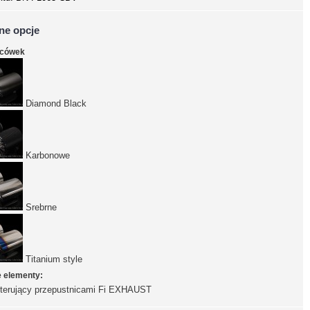
ne opcje
ńcówek
Diamond Black
Karbonowe
Srebrne
Titanium style
e elementy:
sterujący przepustnicami Fi EXHAUST