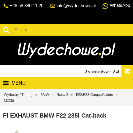
WhatsApp
+48 58 380 11 20
info@wydechowe.pl
0 elementów - 0 zł
MENU
Wydechy / Tuning
BMW
Seria 2
F22/F23 Coupe/Cabrio
M235i
Fi EXHAUST BMW F22 235i Cat-back