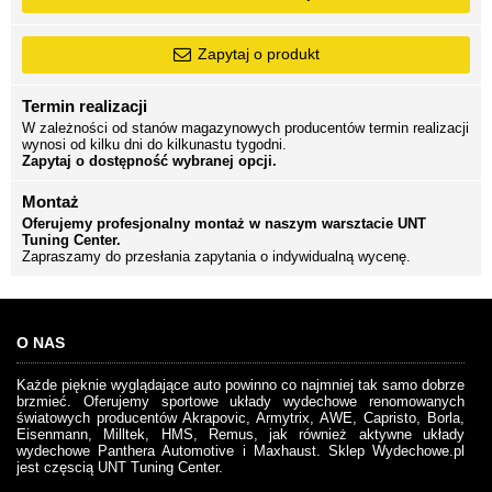
Zapytaj o produkt
Termin realizacji
W zależności od stanów magazynowych producentów termin realizacji
wynosi od kilku dni do kilkunastu tygodni.
Zapytaj o dostępność wybranej opcji.
Montaż
Oferujemy profesjonalny montaż w naszym warsztacie UNT
Tuning Center.
Zapraszamy do przesłania zapytania o indywidualną wycenę.
O NAS
Każde pięknie wyglądające auto powinno co najmniej tak samo dobrze
brzmieć. Oferujemy sportowe układy wydechowe renomowanych
światowych producentów Akrapovic, Armytrix, AWE, Capristo, Borla,
Eisenmann, Milltek, HMS, Remus, jak również aktywne układy
wydechowe Panthera Automotive i Maxhaust. Sklep Wydechowe.pl
jest częscią UNT Tuning Center.