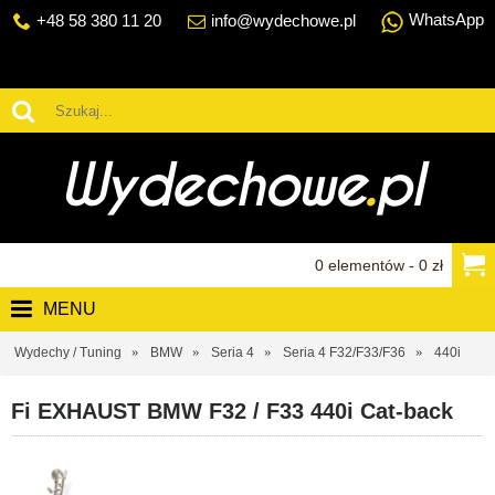
WhatsApp
+48 58 380 11 20
info@wydechowe.pl
0 elementów - 0 zł
MENU
Wydechy / Tuning
BMW
Seria 4
Seria 4 F32/F33/F36
440i
Fi EXHAUST BMW F32 / F33 440i Cat-back