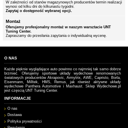
W zależności od stanów magazynowych producentów termin realizacji
wynosi od kilku dni do kilkunastu tygodni.
Zapytaj o dostępność wybranej opcji.
Montaż
Oferujemy profesjonalny montaż w naszym warsztacie UNT
Tuning Center.
Zapraszamy do przesłania zapytania o indywidualną wycenę.
O NAS
Każde pięknie wyglądające auto powinno co najmniej tak samo dobrze
brzmieć. Oferujemy sportowe układy wydechowe renomowanych
światowych producentów Akrapovic, Armytrix, AWE, Capristo, Borla,
Eisenmann, Milltek, HMS, Remus, jak również aktywne układy
wydechowe Panthera Automotive i Maxhaust. Sklep Wydechowe.pl
jest częscią UNT Tuning Center.
INFORMACJE
O nas
Dostawa
Polityka prywatności
Regulamin