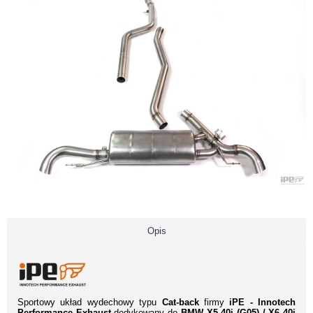
Opis
Sportowy układ wydechowy typu
Cat-back
firmy
iPE - Innotech
Performance Exhaust
dedykowany do
BMW X5 40i (G05) / X6 40i