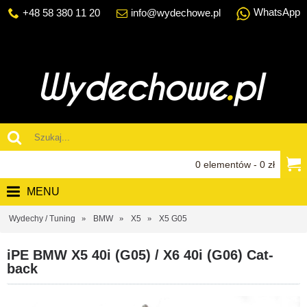
WhatsApp
+48 58 380 11 20
info@wydechowe.pl
0 elementów - 0 zł
MENU
Wydechy / Tuning
BMW
X5
X5 G05
iPE BMW X5 40i (G05) / X6 40i (G06) Cat-
back