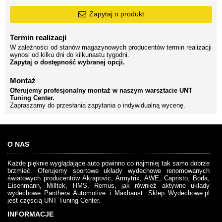
Zapytaj o produkt
Termin realizacji
W zależności od stanów magazynowych producentów termin realizacji
wynosi od kilku dni do kilkunastu tygodni.
Zapytaj o dostępność wybranej opcji.
Montaż
Oferujemy profesjonalny montaż w naszym warsztacie UNT
Tuning Center.
Zapraszamy do przesłania zapytania o indywidualną wycenę.
O NAS
Każde pięknie wyglądające auto powinno co najmniej tak samo dobrze
brzmieć. Oferujemy sportowe układy wydechowe renomowanych
światowych producentów Akrapovic, Armytrix, AWE, Capristo, Borla,
Eisenmann, Milltek, HMS, Remus, jak również aktywne układy
wydechowe Panthera Automotive i Maxhaust. Sklep Wydechowe.pl
jest częscią UNT Tuning Center.
INFORMACJE