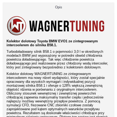
Opis
Kolektor dolotowy Toyota BMW EVO1 ze zintegrowanym
intercoolerem do silnika B58.1.
Turbodoładowany silnik B58.1 o pojemności 3,0 l w określonych
modelach BMW jest wyposażony w pośredni obwód chłodzenia
powietrza doładowującego. Tak więc chłodzenie powietrza
doładowującego jest realizowane przez chłodzony wodą intercooler,
który jest zintegrowany bezpośrednio z kolektorem dolotowym.
Kolektor dolotowy WAGNERTUNING ze zintegrowanym
intercoolerem ma nowy rdzeń wydajności, który został specjalnie
opracowany dla wysokich wymagań i indywidualnej pozycji
montażowej silnika B58.1 i oferuje o 128% większą zewnętrzną
objętość rdzenia w porównaniu z oryginalnym intercoolerem.
Obliczony stosunek wewnętrznej i zewnętrznej powierzchni
chłodzącej zapewnia maksymalny transfer ciepła i jednocześnie
najlepszy możliwy wewnętrzny przepływ powietrza. Z pomocą
symulacji CFD, frezowane CNC zbiorniki czołowe zostały
zaprojektowane pod kątem optymalnych warunków przepływu
powietrza. Rezultatem są doskonałe właściwości chłodzące przy
minimalnym ciśnieniu wstecznym. Dlatego ten zestaw jest również