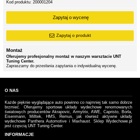
Kod produktu:
200001204
Zapytaj o wycenę
Zapytaj o produkt
Montaż
Oferujemy profesjonalny montaż w naszym warsztacie UNT
Tuning Center.
Zapraszamy do przesłania zapytania o indywidualną wycenę.
O NAS
Każde pięknie wyglądające auto powinno co najmniej tak samo dobrze
brzmieć. Oferujemy sportowe układy wydechowe renomowanych
światowych producentów Akrapovic, Armytrix, AWE, Capristo, Borla,
Eisenmann, Milltek, HMS, Remus, jak również aktywne układy
wydechowe Panthera Automotive i Maxhaust. Sklep Wydechowe.pl
jest częscią UNT Tuning Center.
INFORMACJE