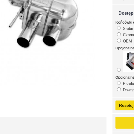
Dostęp
Końcówki 
Srebrn
Czarn
OEM
Opcjonaln
Opcjonaln
Przelo
Downpi
Resetuj