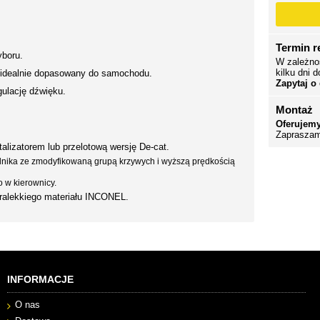
Termin re
yboru.
W zależno
kilku dni d
 idealnie dopasowany do samochodu.
Zapytaj o
ulację dźwięku.
Montaż
Oferujemy
Zapraszam
lizatorem lub przelotową wersję De-cat.
silnika ze zmodyfikowaną grupą krzywych i wyższą prędkością
 w kierownicy.
ralekkiego materiału INCONEL.
INFORMACJE
O nas