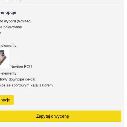
ne opcje
do wyboru (Novitec)
e polerowane
e
e elementy:
Novitec ECU
e elementy:
towy downpipe de-cat
pe ze sportowym katalizatorem
 opcje
Zapytaj o wycenę