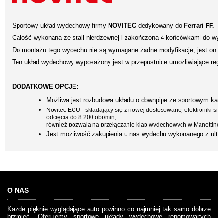
Sportowy układ wydechowy firmy
NOVITEC
dedykowany do
Ferrari
FF
.
Całość wykonana ze stali nierdzewnej i zakończona 4 końcówkami do w
Do montażu tego wydechu nie są wymagane żadne modyfikacje, jest on
Ten układ wydechowy wyposażony jest w przepustnice umożliwiające reg
DODATKOWE OPCJE:
Możliwa jest rozbudowa układu o downpipe ze sportowym kata
Novitec ECU - składający się z nowej dostosowanej elektroniki 
odcięcia do 8.200 obr/min,
również pozwala na przełączanie klap wydechowych w Manettino
Jest możliwość zakupienia u nas wydechu wykonanego z ult
O NAS
Każde pięknie wyglądające auto powinno co najmniej tak samo dobrze
brzmieć. Oferujemy sportowe układy wydechowe renomowanych