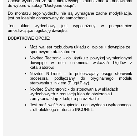
Całość wykonana ze stali nierdzewnej i zakończona 4 końcówkami
do wyboru w sekcji "Dostępne opcje".
Do montażu tego wydechu nie są wymagane żadne modyfikacje,
jest on idealnie dopasowany do samochodu.
Ten układ wydechowy jest wyposażony w przepustnice
umożliwiające regulację dźwięku.
DODATKOWE OPCJE:
Możliwa jest rozbudowa układu o x-pipe + downpipe ze
sportowym katalizatorem.
Novitec Tectronic - do użytku z powyżej wymienionymi
downpipe w celu uniknięcia wskazań błędów z
katalizatorów.
Novitec N-Tronic - to polepszający osiągi sterownik
procesora, podłączany do oryginalnego modułu
sterowania silnikiem (Plug&Play).
Novitec Switchtronic - do stosowania w układach
wydechowych z regulacją klap do otwierania i
zamykania klap z kokpitu przez Radio.
Jest możliwość zakupienia u nas wydechu wykonanego
z ultralekkiego materiału INCONEL.