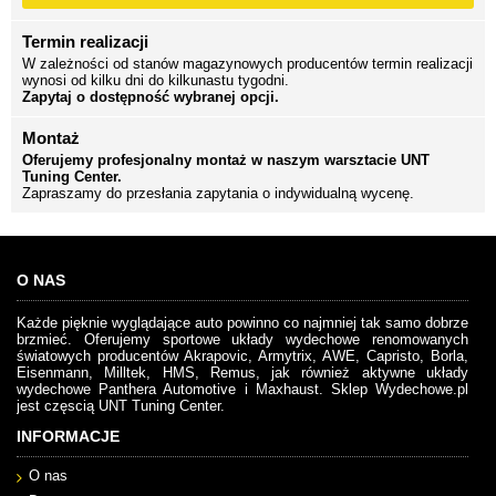
Termin realizacji
W zależności od stanów magazynowych producentów termin realizacji
wynosi od kilku dni do kilkunastu tygodni.
Zapytaj o dostępność wybranej opcji.
Montaż
Oferujemy profesjonalny montaż w naszym warsztacie UNT
Tuning Center.
Zapraszamy do przesłania zapytania o indywidualną wycenę.
O NAS
Każde pięknie wyglądające auto powinno co najmniej tak samo dobrze
brzmieć. Oferujemy sportowe układy wydechowe renomowanych
światowych producentów Akrapovic, Armytrix, AWE, Capristo, Borla,
Eisenmann, Milltek, HMS, Remus, jak również aktywne układy
wydechowe Panthera Automotive i Maxhaust. Sklep Wydechowe.pl
jest częscią UNT Tuning Center.
INFORMACJE
O nas