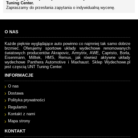
Tuning Center.
Zapraszamy do przesłania zapytania o indywidualną wycenę.
O NAS
Każde pięknie wyglądające auto powinno co najmniej tak samo dobrze
brzmieć. Oferujemy sportowe układy wydechowe renomowanych
światowych producentów Akrapovic, Armytrix, AWE, Capristo, Borla,
Eisenmann, Milltek, HMS, Remus, jak również aktywne układy
wydechowe Panthera Automotive i Maxhaust. Sklep Wydechowe.pl
jest częscią UNT Tuning Center.
INFORMACJE
O nas
Dostawa
Polityka prywatności
Regulamin
Kontakt z nami
Mapa strony
KONTAKT