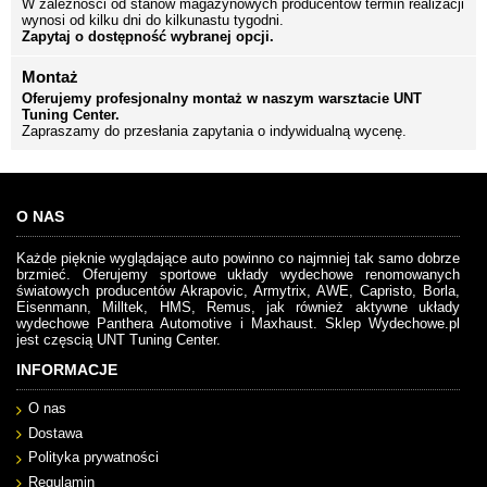
W zależności od stanów magazynowych producentów termin realizacji
wynosi od kilku dni do kilkunastu tygodni.
Zapytaj o dostępność wybranej opcji.
Montaż
Oferujemy profesjonalny montaż w naszym warsztacie UNT
Tuning Center.
Zapraszamy do przesłania zapytania o indywidualną wycenę.
O NAS
Każde pięknie wyglądające auto powinno co najmniej tak samo dobrze
brzmieć. Oferujemy sportowe układy wydechowe renomowanych
światowych producentów Akrapovic, Armytrix, AWE, Capristo, Borla,
Eisenmann, Milltek, HMS, Remus, jak również aktywne układy
wydechowe Panthera Automotive i Maxhaust. Sklep Wydechowe.pl
jest częscią UNT Tuning Center.
INFORMACJE
O nas
Dostawa
Polityka prywatności
Regulamin