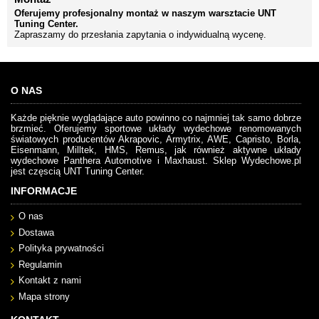
Oferujemy profesjonalny montaż w naszym warsztacie UNT
Tuning Center.
Zapraszamy do przesłania zapytania o indywidualną wycenę.
O NAS
Każde pięknie wyglądające auto powinno co najmniej tak samo dobrze
brzmieć. Oferujemy sportowe układy wydechowe renomowanych
światowych producentów Akrapovic, Armytrix, AWE, Capristo, Borla,
Eisenmann, Milltek, HMS, Remus, jak również aktywne układy
wydechowe Panthera Automotive i Maxhaust. Sklep Wydechowe.pl
jest częscią UNT Tuning Center.
INFORMACJE
O nas
Dostawa
Polityka prywatności
Regulamin
Kontakt z nami
Mapa strony