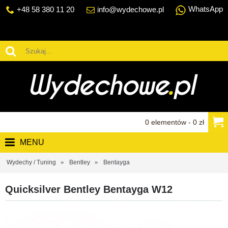
WhatsApp
+48 58 380 11 20
info@wydechowe.pl
0 elementów - 0 zł
MENU
Wydechy / Tuning
Bentley
Bentayga
Quicksilver Bentley Bentayga W12