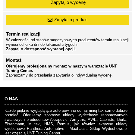
Zapytaj o wycenę
Zapytaj o produkt
Termin realizacji
W zależności od stanów magazynowych producentów termin realizacji
wynosi od kilku dni do kilkunastu tygodni.
Zapytaj o dostępność wybranej opcji.
Montaż
Oferujemy profesjonalny montaż w naszym warsztacie UNT
Tuning Center.
Zapraszamy do przesłania zapytania o indywidualną wycenę.
O NAS
Każde pięknie wyglądające auto powinno co najmniej tak samo dobrze
brzmieć. Oferujemy sportowe układy wydechowe renomowanych
światowych producentów Akrapovic, Armytrix, AWE, Capristo, Borla,
Eisenmann, Milltek, HMS, Remus, jak również aktywne układy
wydechowe Panthera Automotive i Maxhaust. Sklep Wydechowe.pl
jest częscią UNT Tuning Center.