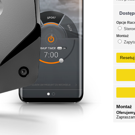
Dostęp
Opcje Rac
Sterow
Montaż
Zapyta
Resetuj
Montaż
Oferujemy
Zapraszam