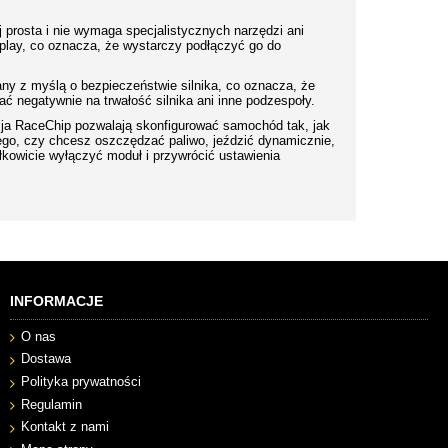
 prosta i nie wymaga specjalistycznych narzędzi ani
lay, co oznacza, że ​​wystarczy podłączyć go do
y z myślą o bezpieczeństwie silnika, co oznacza, że ​​
ć negatywnie na trwałość silnika ani inne podzespoły.
kacja RaceChip pozwalają skonfigurować samochód tak, jak
tego, czy chcesz oszczędzać paliwo, jeździć dynamicznie,
kowicie wyłączyć moduł i przywrócić ustawienia
INFORMACJE
O nas
Dostawa
Polityka prywatności
Regulamin
Kontakt z nami