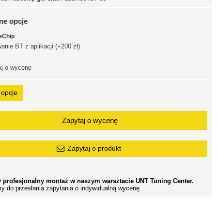
ne opcje
eChip
anie BT z aplikacji (+200 zł)
j o wycenę
 opcje
Zapytaj o wycenę
Zapytaj o produkt
 profesjonalny montaż w naszym warsztacie UNT Tuning Center.
y do przesłania zapytania o indywidualną wycenę.