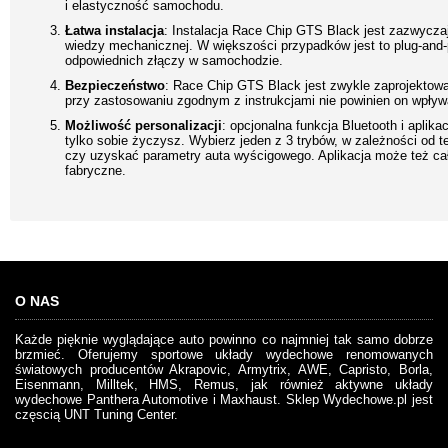
i elastyczność samochodu.
Łatwa instalacja
: Instalacja Race Chip GTS Black jest zazwyczaj
wiedzy mechanicznej. W większości przypadków jest to plug-and-p
odpowiednich złączy w samochodzie.
Bezpieczeństwo
: Race Chip GTS Black jest zwykle zaprojektowan
przy zastosowaniu zgodnym z instrukcjami nie powinien on wpływa
Możliwość personalizacji
: opcjonalna funkcja Bluetooth i apli
tylko sobie życzysz. Wybierz jeden z 3 trybów, w zależności od 
czy uzyskać parametry auta wyścigowego. Aplikacja może też cał
fabryczne.
O NAS
Każde pięknie wyglądające auto powinno co najmniej tak samo dobrze
brzmieć. Oferujemy sportowe układy wydechowe renomowanych
światowych producentów Akrapovic, Armytrix, AWE, Capristo, Borla,
Eisenmann, Milltek, HMS, Remus, jak również aktywne układy
wydechowe Panthera Automotive i Maxhaust. Sklep Wydechowe.pl jest
częscią UNT Tuning Center.