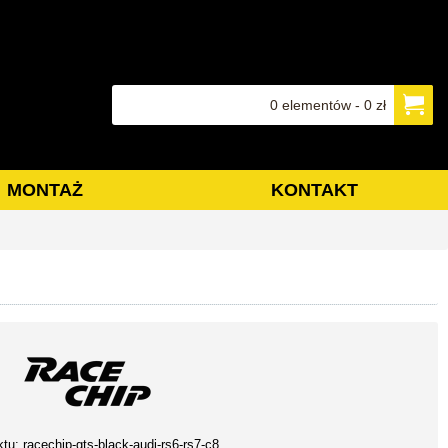
0 elementów - 0 zł
MONTAŻ
KONTAKT
ktu:
racechip-gts-black-audi-rs6-rs7-c8