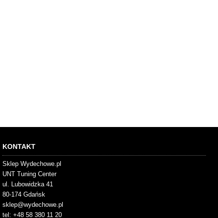
KONTAKT
Sklep Wydechowe.pl
UNT Tuning Center
ul. Lubowidzka 41
80-174 Gdańsk
sklep@wydechowe.pl
tel: +48 58 380 11 20