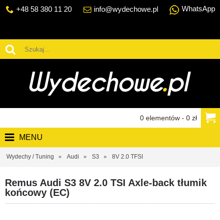
WhatsApp
+48 58 380 11 20
info@wydechowe.pl
0 elementów - 0 zł
MENU
Wydechy / Tuning
Audi
S3
8V 2.0 TFSI
Remus Audi S3 8V 2.0 TSI Axle-back tłumik
końcowy (EC)