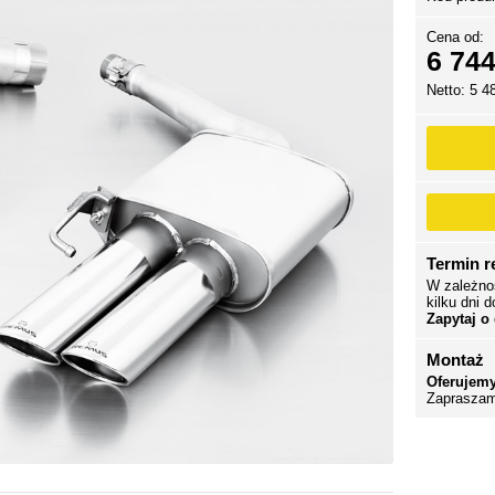
Cena od:
6 744
Netto: 5 4
Termin re
W zależno
kilku dni d
Zapytaj o
Montaż
Oferujemy
Zapraszam