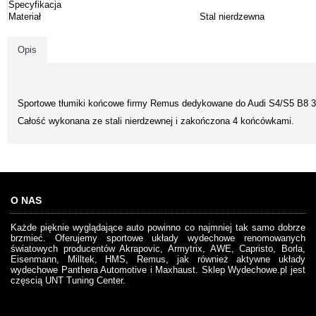
Specyfikacja
Materiał
Stal nierdzewna
Opis
Sportowe tłumiki końcowe firmy Remus dedykowane do Audi S4/S5 B8 3
Całość wykonana ze stali nierdzewnej i zakończona 4 końcówkami.
O NAS
Każde pięknie wyglądające auto powinno co najmniej tak samo dobrze
brzmieć. Oferujemy sportowe układy wydechowe renomowanych
światowych producentów Akrapovic, Armytrix, AWE, Capristo, Borla,
Eisenmann, Milltek, HMS, Remus, jak również aktywne układy
wydechowe Panthera Automotive i Maxhaust. Sklep Wydechowe.pl jest
częscią UNT Tuning Center.