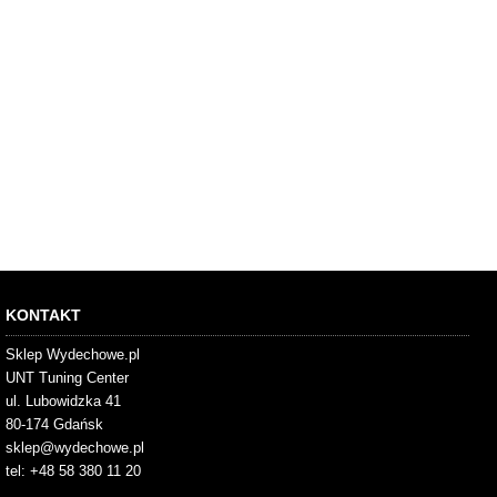
KONTAKT
Sklep Wydechowe.pl
UNT Tuning Center
ul. Lubowidzka 41
80-174 Gdańsk
sklep@wydechowe.pl
tel: +48 58 380 11 20