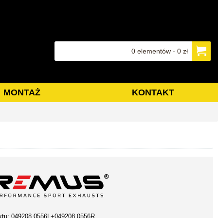
0 elementów - 0 zł
MONTAŻ
KONTAKT
ktu:
049208 0556L+049208 0556R