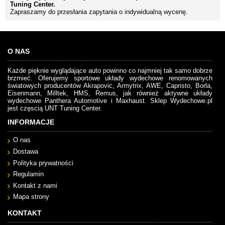
Tuning Center.
Zapraszamy do przesłania zapytania o indywidualną wycenę.
O NAS
Każde pięknie wyglądające auto powinno co najmniej tak samo dobrze
brzmieć. Oferujemy sportowe układy wydechowe renomowanych
światowych producentów Akrapovic, Armytrix, AWE, Capristo, Borla,
Eisenmann, Milltek, HMS, Remus, jak również aktywne układy
wydechowe Panthera Automotive i Maxhaust. Sklep Wydechowe.pl
jest częscią UNT Tuning Center.
INFORMACJE
O nas
Dostawa
Polityka prywatności
Regulamin
Kontakt z nami
Mapa strony
KONTAKT