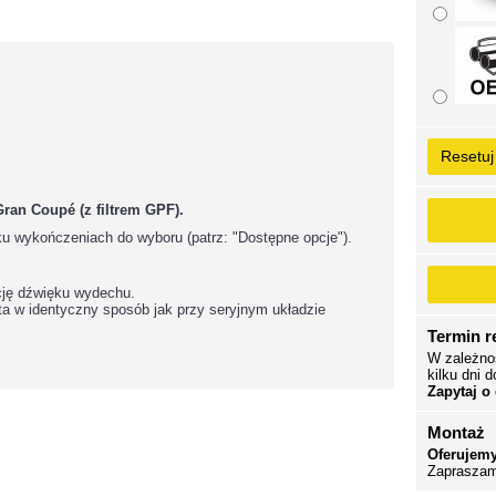
Resetuj
ran Coupé (z filtrem GPF).
u wykończeniach do wyboru (patrz: "Dostępne opcje").
cję dźwięku wydechu.
 w identyczny sposób jak przy seryjnym układzie
Termin re
W zależno
kilku dni d
Zapytaj o
Montaż
Oferujemy
Zapraszam