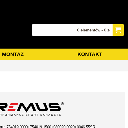
0 elementów - 0 zł
MONTAŻ
KONTAKT
ktu:
754019 0000+754019 1500+080020 0020+0046 55SR