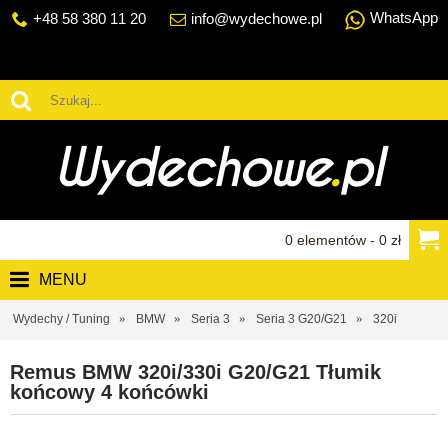
WhatsApp
+48 58 380 11 20
info@wydechowe.pl
0 elementów - 0 zł
MENU
Wydechy / Tuning
BMW
Seria 3
Seria 3 G20/G21
320i
Remus BMW 320i/330i G20/G21 Tłumik
końcowy 4 końcówki