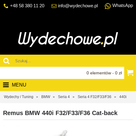
WhatsApp
+48 58 380 11 20
info@wydechowe.pl
0 elementów - 0 zł
MENU
Wydechy / Tuning
BMW
Seria 4
Seria 4 F32/F33/F36
440i
Remus BMW 440i F32/F33/F36 Cat-back