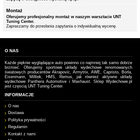
Montaż
Oferujemy profesjonalny montaż w naszym warsztacie UNT
Tuning Center.
Zapraszamy do przesłania zapytania o indywidualną wycenę.
O NAS
Każde pięknie wyglądające auto powinno co najmniej tak samo dobrze
brzmieć. Oferujemy sportowe układy wydechowe renomowanych
światowych producentów Akrapovic, Armytrix, AWE, Capristo, Borla,
Eisenmann, Milltek, HMS, Remus, jak również aktywne układy
wydechowe Panthera Automotive i Maxhaust. Sklep Wydechowe.pl
jest częscią UNT Tuning Center.
INFORMACJE
O nas
Dostawa
Polityka prywatności
Regulamin
Kontakt z nami