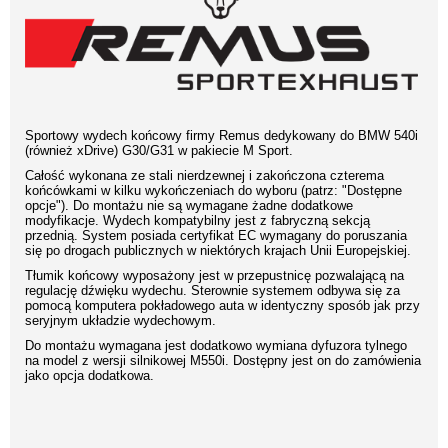
Sportowy wydech końcowy firmy Remus dedykowany do BMW 540i
(również xDrive) G30/G31 w pakiecie M Sport.
Całość wykonana ze stali nierdzewnej i zakończona czterema
końcówkami w kilku wykończeniach do wyboru (patrz: "Dostępne
opcje"). Do montażu nie są wymagane żadne dodatkowe
modyfikacje. Wydech kompatybilny jest z fabryczną sekcją
przednią. System posiada certyfikat EC wymagany do poruszania
się po drogach publicznych w niektórych krajach Unii Europejskiej.
Tłumik końcowy wyposażony jest w przepustnicę pozwalającą na
regulację dźwięku wydechu. Sterownie systemem odbywa się za
pomocą komputera pokładowego auta w identyczny sposób jak przy
seryjnym układzie wydechowym.
Do montażu wymagana jest dodatkowo wymiana dyfuzora tylnego
na model z wersji silnikowej M550i. Dostępny jest on do zamówienia
jako opcja dodatkowa.