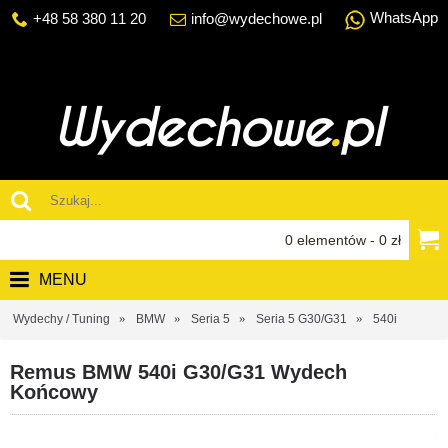
WhatsApp
+48 58 380 11 20
info@wydechowe.pl
0 elementów - 0 zł
MENU
Wydechy / Tuning
BMW
Seria 5
Seria 5 G30/G31
540i
Remus BMW 540i G30/G31 Wydech
Końcowy