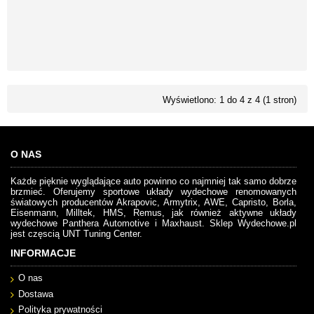
Wyświetlono: 1 do 4 z 4 (1 stron)
O NAS
Każde pięknie wyglądające auto powinno co najmniej tak samo dobrze
brzmieć. Oferujemy sportowe układy wydechowe renomowanych
światowych producentów Akrapovic, Armytrix, AWE, Capristo, Borla,
Eisenmann, Milltek, HMS, Remus, jak również aktywne układy
wydechowe Panthera Automotive i Maxhaust. Sklep Wydechowe.pl
jest częscią UNT Tuning Center.
INFORMACJE
O nas
Dostawa
Polityka prywatności