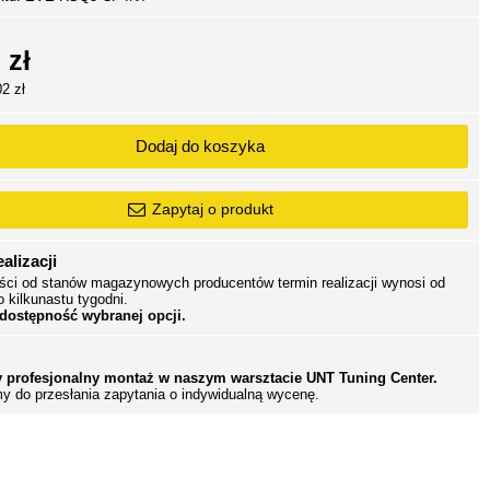
 zł
02 zł
Dodaj do koszyka
Zapytaj o produkt
alizacji
ści od stanów magazynowych producentów termin realizacji wynosi od
o kilkunastu tygodni.
 dostępność wybranej opcji.
 profesjonalny montaż w naszym warsztacie UNT Tuning Center.
y do przesłania zapytania o indywidualną wycenę.