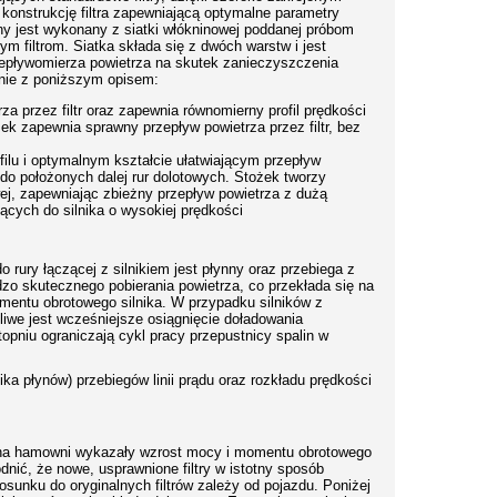
onstrukcję filtra zapewniającą optymalne parametry
yjny jest wykonany z siatki włókninowej poddanej próbom
 filtrom. Siatka składa się z dwóch warstw i jest
zepływomierza powietrza na skutek zanieczyszczenia
odnie z poniższym opisem:
a przez filtr oraz zapewnia równomierny profil prędkości
ożek zapewnia sprawny przepływ powietrza przez filtr, bez
u i optymalnym kształcie ułatwiającym przepływ
 do położonych dalej rur dolotowych. Stożek tworzy
j, zapewniając zbieżny przepływ powietrza z dużą
ących do silnika o wysokiej prędkości
o rury łączącej z silnikiem jest płynny oraz przebiega z
zo skutecznego pobierania powietrza, co przekłada się na
omentu obrotowego silnika. W przypadku silników z
liwe jest wcześniejsze osiągnięcie doładowania
pniu ograniczają cykl pracy przepustnicy spalin w
 płynów) przebiegów linii prądu oraz rozkładu prędkości
i na hamowni wykazały wzrost mocy i momentu obrotowego
dnić, że nowe, usprawnione filtry w istotny sposób
sunku do oryginalnych filtrów zależy od pojazdu. Poniżej