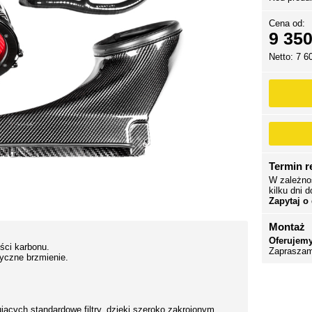
Cena od:
9 350
Netto: 7 6
Termin re
W zależno
kilku dni d
Zapytaj o
Montaż
Oferujemy
ści karbonu.
Zapraszam
yczne brzmienie.
ących standardowe filtry, dzięki szeroko zakrojonym