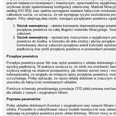
pracom badawczo-rozwojowym i inwestycjom, opracowaliśmy wyjątkową k
użytkowe dzięki opatentowanej konfiguracji odwróconej. Materiał filtrac
według ISO 5011 oraz spełnia wymagania stawiane fabrycznie montowanym
całkowicie sucha, co oznacza, że nie występuje ryzyko uszkodzenia pr
olejem. Filtry obejmują dwa stożki, kierujące przepływem powietrza zg
Stożek wewnętrzny
– ułatwia kierowanie doprowadzanego powietrz
przepływu powietrza na całej długości materiału filtracyjnego. St
zaburzeń.
Stożek wewnętrzny
– wytwarzany maszynowo o wyjątkowym profil
powietrza do środka, w kierunku do dołu stożka i płynny przepływ
kontrolowany obszar zaburzeń przepływu wokół końcówki wylotowe
prędkością oraz profil przepływu powietrza w przewodach prowadz
Przepływ powietrza
Przepływ powietrza przez filtr oraz wylot powietrza z układu dolotowego d
wysoką prędkością. W praktyce oznacza to, że silnik ma możliwość bard
szybszą reakcję na otwarcie przepustnicy, jak również wzrost mocy i m
turbosprężarką, ze względu na mniejsze opory przepływu powietrza, moż
szczytowego. Próby wykazały, że nasze układy dolotowe w znacznym sto
stosunku do fabrycznie montowanych układów.
Poniższe schematy przedstawiają symulacje CFD (obliczeniowa mechanika
dla układu z nowym i oryginalnym filtrem.
Poprawa parametrów
Próby układów dolotowych Eventuri z oryginalnymi oraz nowymi filtram
silnika. Pozwoliło to zweryfikować nasze modele teoretyczne oraz udowo
wpływają na przepływ powietrza przez układ dolotowy. Wzrost mocy w sto