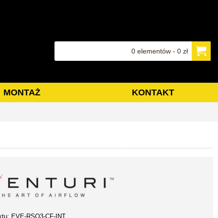
0 elementów - 0 zł
MONTAŻ
KONTAKT
ktu:
EVE-RSQ3-CF-INT