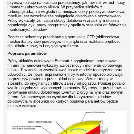
szybszą reakcję na otwarcie przepustnicy, jak również wzrost mocy
i momentu obrotowego silnika. W przypadku silników z
turbosprężarką, ze względu na mniejsze opory przepływu powietrza,
możliwe jest wcześniejsze osiągnięcie doładowania szczytowego.
Próby wykazały, że nasze układy dolotowe w znacznym stopniu
ograniczają cykl pracy przepustnicy spalin w stosunku do fabrycznie
montowanych układów.
Poniższe schematy przedstawiają symulacje CFD (obliczeniowa
mechanika płynów) przebiegów linii prądu oraz rozkładu prędkości
dla układu z nowym i oryginalnym filtrem.
Poprawa parametrów
Próby układów dolotowych Eventuri z oryginalnymi oraz nowymi
filtrami na hamowni wykazały wzrost mocy i momentu obrotowego
silnika. Pozwoliło to zweryfikować nasze modele teoretyczne oraz
udowodnić, że nowe, usprawnione filtry w istotny sposób wpływają
na przepływ powietrza przez układ dolotowy. Wzrost mocy w
stosunku do oryginalnych filtrów zależy od pojazdu. Poniżej podano
wyniki dotychczas wykonanych pomiarów. Wykresy te przedstawiają
porównanie układu dolotowego Eventuri z oryginalnym oraz nowym
filtrem. Nie porównywano wyników dla fabrycznych układów
dolotowych, w stosunku do których poprawa parametrów będzie
jeszcze większa.