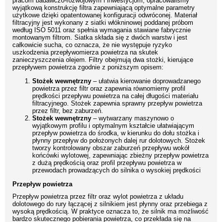
pracom badawczo-rozwojowym i inwestycjom, opracowaliśmy
wyjątkową konstrukcję filtra zapewniającą optymalne parametry
użytkowe dzięki opatentowanej konfiguracji odwróconej. Materiał
filtracyjny jest wykonany z siatki włókninowej poddanej próbom
według ISO 5011 oraz spełnia wymagania stawiane fabrycznie
montowanym filtrom. Siatka składa się z dwóch warstw i jest
całkowicie sucha, co oznacza, że nie występuje ryzyko
uszkodzenia przepływomierza powietrza na skutek
zanieczyszczenia olejem. Filtry obejmują dwa stożki, kierujące
przepływem powietrza zgodnie z poniższym opisem:
Stożek wewnętrzny
– ułatwia kierowanie doprowadzanego
powietrza przez filtr oraz zapewnia równomierny profil
prędkości przepływu powietrza na całej długości materiału
filtracyjnego. Stożek zapewnia sprawny przepływ powietrza
przez filtr, bez zaburzeń.
Stożek wewnętrzny
– wytwarzany maszynowo o
wyjątkowym profilu i optymalnym kształcie ułatwiającym
przepływ powietrza do środka, w kierunku do dołu stożka i
płynny przepływ do położonych dalej rur dolotowych. Stożek
tworzy kontrolowany obszar zaburzeń przepływu wokół
końcówki wylotowej, zapewniając zbieżny przepływ powietrza
z dużą prędkością oraz profil przepływu powietrza w
przewodach prowadzących do silnika o wysokiej prędkości
Przepływ powietrza
Przepływ powietrza przez filtr oraz wylot powietrza z układu
dolotowego do rury łączącej z silnikiem jest płynny oraz przebiega z
wysoką prędkością. W praktyce oznacza to, że silnik ma możliwość
bardzo skutecznego pobierania powietrza, co przekłada się na