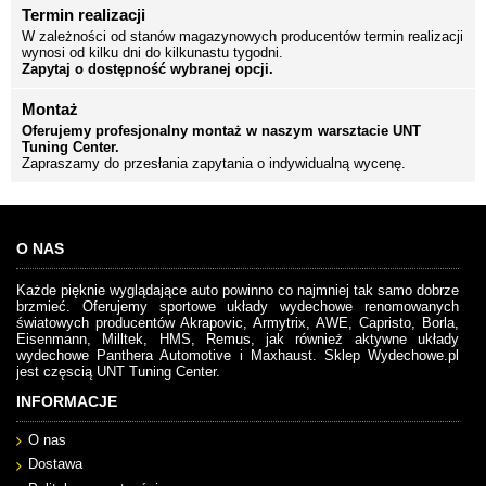
Termin realizacji
W zależności od stanów magazynowych producentów termin realizacji
wynosi od kilku dni do kilkunastu tygodni.
Zapytaj o dostępność wybranej opcji.
Montaż
Oferujemy profesjonalny montaż w naszym warsztacie UNT
Tuning Center.
Zapraszamy do przesłania zapytania o indywidualną wycenę.
O NAS
Każde pięknie wyglądające auto powinno co najmniej tak samo dobrze
brzmieć. Oferujemy sportowe układy wydechowe renomowanych
światowych producentów Akrapovic, Armytrix, AWE, Capristo, Borla,
Eisenmann, Milltek, HMS, Remus, jak również aktywne układy
wydechowe Panthera Automotive i Maxhaust. Sklep Wydechowe.pl
jest częscią UNT Tuning Center.
INFORMACJE
O nas
Dostawa