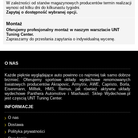
W zależności od stanów magazynowych producentów termin realizacji
wynosi od kilku dni do kilkunastu tygodni.
Zapytaj o dostępność wybranej opcji.
Montaż
Oferujemy profesjonalny montaż w naszym warsztacie UNT
Tuning Center.
Zapraszamy do przesłania zapytania o indywidualną wycenę.
O NAS
Każde pięknie wyglądające auto powinno co najmniej tak samo dobrze
brzmieć. Oferujemy sportowe układy wydechowe renomowanych
światowych producentów Akrapovic, Armytrix, AWE, Capristo, Borla,
Eisenmann, Milltek, HMS, Remus, jak również aktywne układy
wydechowe Panthera Automotive i Maxhaust. Sklep Wydechowe.pl
jest częscią UNT Tuning Center.
INFORMACJE
O nas
Dostawa
Polityka prywatności