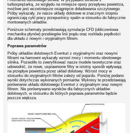
turbosprężarką, ze względu na mniejsze opory przepływu powietrza,
możliwe jest wcześniejsze osiągnięcie doładowania szczytowego.
Próby wykazały, że nasze układy dolotowe w znacznym stopniu
ograniczają cykl pracy przepustnicy spalin w stosunku do fabrycznie
montowanych układów.
Poniższe schematy przedstawiają symulacje CFD (obliczeniowa
mechanika płynów) przebiegów linii prądu oraz rozkładu prędkości
dla układu z nowym i oryginalnym filtrem.
Poprawa parametrów
Próby układów dolotowych Eventuri z oryginalnymi oraz nowymi
filtrami na hamowni wykazały wzrost mocy i momentu obrotowego
silnika. Pozwoliło to zweryfikować nasze modele teoretyczne oraz
udowodnić, że nowe, usprawnione filtry w istotny sposób wpływają
na przepływ powietrza przez układ dolotowy. Wzrost mocy w
stosunku do oryginalnych filtrów zależy od pojazdu. Poniżej podano
wyniki dotychczas wykonanych pomiarów. Wykresy te przedstawiają
porównanie układu dolotowego Eventuri z oryginalnym oraz nowym
filtrem. Nie porównywano wyników dla fabrycznych układów
dolotowych, w stosunku do których poprawa parametrów będzie
jeszcze większa.