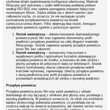
użytkowe dzięki opatentowanej konfiguracji odwróconej. Materiał
filtracyjny jest wykonany z siatki włókninowej poddanej próbom
według ISO 5011 oraz spełnia wymagania stawiane fabrycznie
montowanym filtrom. Siatka składa się z dwóch warstw i jest
całkowicie sucha, co oznacza, że nie występuje ryzyko
uszkodzenia przepływomierza powietrza na skutek
zanieczyszczenia olejem. Filtry obejmują dwa stożki, kierujące
przepływem powietrza zgodnie z poniższym opisem:
Stożek wewnętrzny
– ułatwia kierowanie doprowadzanego
powietrza przez filtr oraz zapewnia równomierny profil
prędkości przepływu powietrza na całej długości materiału
filtracyjnego. Stożek zapewnia sprawny przepływ powietrza
przez filtr, bez zaburzeń.
Stożek wewnętrzny
– wytwarzany maszynowo o
wyjątkowym profilu i optymalnym kształcie ułatwiającym
przepływ powietrza do środka, w kierunku do dołu stożka i
płynny przepływ do położonych dalej rur dolotowych. Stożek
tworzy kontrolowany obszar zaburzeń przepływu wokół
końcówki wylotowej, zapewniając zbieżny przepływ powietrza
z dużą prędkością oraz profil przepływu powietrza w
przewodach prowadzących do silnika o wysokiej prędkości
Przepływ powietrza
Przepływ powietrza przez filtr oraz wylot powietrza z układu
dolotowego do rury łączącej z silnikiem jest płynny oraz przebiega z
wysoką prędkością. W praktyce oznacza to, że silnik ma możliwość
bardzo skutecznego pobierania powietrza, co przekłada się na
szybszą reakcję na otwarcie przepustnicy, jak również wzrost mocy
i momentu obrotowego silnika. W przypadku silników z