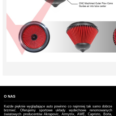
O NAS
Każde pięknie wyglądające auto powinno co najmniej tak samo dobrze
brzmieć. Oferujemy sportowe układy wydechowe renomowanych
światowych producentów Akrapovic, Armytrix, AWE, Capristo, Borla,