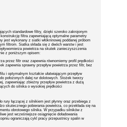
ących standardowe filtry, dzięki szeroko zakrojonym
onstrukcję filtra zapewniającą optymalne parametry
yjny jest wykonany z siatki włókninowej poddanej próbom
 filtrom. Siatka składa się z dwóch warstw i jest
zepływomierza powietrza na skutek zanieczyszczenia
odnie z poniższym opisem:
a przez filtr oraz zapewnia równomierny profil prędkości
ożek zapewnia sprawny przepływ powietrza przez filtr, bez
u i optymalnym kształcie ułatwiającym przepływ
 do położonych dalej rur dolotowych. Stożek tworzy
j, zapewniając zbieżny przepływ powietrza z dużą
ących do silnika o wysokiej prędkości
o rury łączącej z silnikiem jest płynny oraz przebiega z
zo skutecznego pobierania powietrza, co przekłada się na
omentu obrotowego silnika. W przypadku silników z
liwe jest wcześniejsze osiągnięcie doładowania
pniu ograniczają cykl pracy przepustnicy spalin w