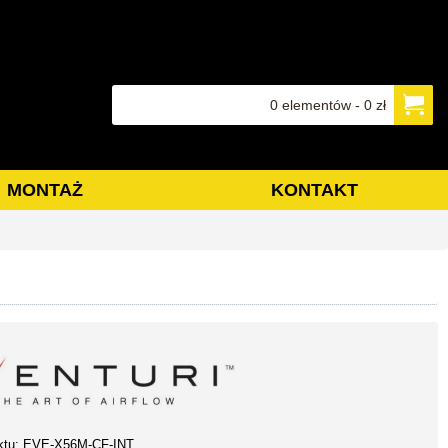
0 elementów - 0 zł
MONTAŻ
KONTAKT
ktu:
EVE-X56M-CF-INT