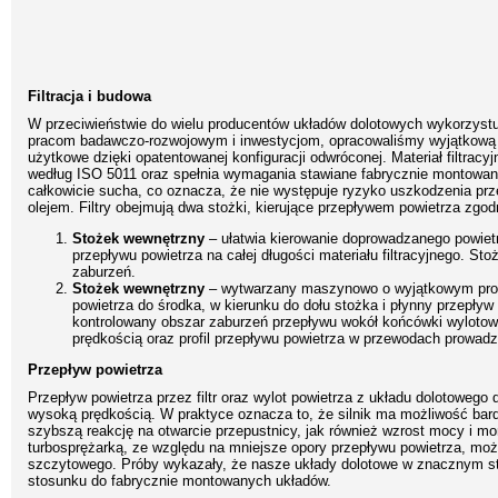
Filtracja i budowa
W przeciwieństwie do wielu producentów układów dolotowych wykorzystuj
pracom badawczo-rozwojowym i inwestycjom, opracowaliśmy wyjątkową k
użytkowe dzięki opatentowanej konfiguracji odwróconej. Materiał filtrac
według ISO 5011 oraz spełnia wymagania stawiane fabrycznie montowanym
całkowicie sucha, co oznacza, że nie występuje ryzyko uszkodzenia pr
olejem. Filtry obejmują dwa stożki, kierujące przepływem powietrza zg
Stożek wewnętrzny
– ułatwia kierowanie doprowadzanego powietrz
przepływu powietrza na całej długości materiału filtracyjnego. St
zaburzeń.
Stożek wewnętrzny
– wytwarzany maszynowo o wyjątkowym profil
powietrza do środka, w kierunku do dołu stożka i płynny przepływ
kontrolowany obszar zaburzeń przepływu wokół końcówki wylotowe
prędkością oraz profil przepływu powietrza w przewodach prowadz
Przepływ powietrza
Przepływ powietrza przez filtr oraz wylot powietrza z układu dolotowego d
wysoką prędkością. W praktyce oznacza to, że silnik ma możliwość bard
szybszą reakcję na otwarcie przepustnicy, jak również wzrost mocy i m
turbosprężarką, ze względu na mniejsze opory przepływu powietrza, moż
szczytowego. Próby wykazały, że nasze układy dolotowe w znacznym sto
stosunku do fabrycznie montowanych układów.