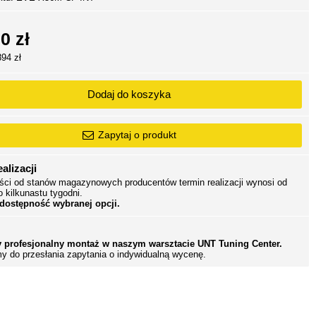
0 zł
894 zł
Dodaj do koszyka
Zapytaj o produkt
alizacji
ści od stanów magazynowych producentów termin realizacji wynosi od
o kilkunastu tygodni.
 dostępność wybranej opcji.
 profesjonalny montaż w naszym warsztacie UNT Tuning Center.
y do przesłania zapytania o indywidualną wycenę.