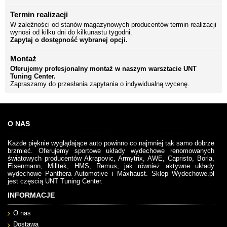
Termin realizacji
W zależności od stanów magazynowych producentów termin realizacji
wynosi od kilku dni do kilkunastu tygodni.
Zapytaj o dostępność wybranej opcji.
Montaż
Oferujemy profesjonalny montaż w naszym warsztacie UNT
Tuning Center.
Zapraszamy do przesłania zapytania o indywidualną wycenę.
O NAS
Każde pięknie wyglądające auto powinno co najmniej tak samo dobrze
brzmieć. Oferujemy sportowe układy wydechowe renomowanych
światowych producentów Akrapovic, Armytrix, AWE, Capristo, Borla,
Eisenmann, Milltek, HMS, Remus, jak również aktywne układy
wydechowe Panthera Automotive i Maxhaust. Sklep Wydechowe.pl
jest częscią UNT Tuning Center.
INFORMACJE
O nas
Dostawa