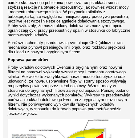
bardzo skutecznego pobierania powietrza, co przekłada się na
szybszą reakcję na otwarcie przepustnicy, jak również wzrost mocy
i momentu obrotowego silnika. W przypadku silników z
turbosprężarką, ze względu na mniejsze opory przepływu powietrza,
możliwe jest wcześniejsze osiągnięcie doładowania szczytowego.
Próby wykazały, że nasze układy dolotowe w znacznym stopniu
ograniczają cykl pracy przepustnicy spalin w stosunku do fabrycznie
montowanych układów.
Poniższe schematy przedstawiają symulacje CFD (obliczeniowa
mechanika płynów) przebiegów linii prądu oraz rozkładu prędkości
dla układu z nowym i oryginalnym filtrem.
Poprawa parametrów
Próby układów dolotowych Eventuri z oryginalnymi oraz nowymi
filtrami na hamowni wykazały wzrost mocy i momentu obrotowego
silnika. Pozwoliło to zweryfikować nasze modele teoretyczne oraz
udowodnić, że nowe, usprawnione filtry w istotny sposób wpływają
na przepływ powietrza przez układ dolotowy. Wzrost mocy w
stosunku do oryginalnych filtrów zależy od pojazdu. Poniżej podano
wyniki dotychczas wykonanych pomiarów. Wykresy te przedstawiają
porównanie układu dolotowego Eventuri z oryginalnym oraz nowym
filtrem. Nie porównywano wyników dla fabrycznych układów
dolotowych, w stosunku do których poprawa parametrów będzie
jeszcze większa.