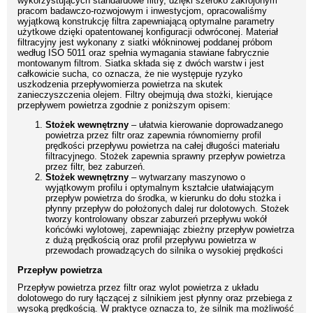
wykorzystujących standardowe filtry, dzięki szeroko zakrojonym
pracom badawczo-rozwojowym i inwestycjom, opracowaliśmy
wyjątkową konstrukcję filtra zapewniającą optymalne parametry
użytkowe dzięki opatentowanej konfiguracji odwróconej. Materiał
filtracyjny jest wykonany z siatki włókninowej poddanej próbom
według ISO 5011 oraz spełnia wymagania stawiane fabrycznie
montowanym filtrom. Siatka składa się z dwóch warstw i jest
całkowicie sucha, co oznacza, że nie występuje ryzyko
uszkodzenia przepływomierza powietrza na skutek
zanieczyszczenia olejem. Filtry obejmują dwa stożki, kierujące
przepływem powietrza zgodnie z poniższym opisem:
Stożek wewnętrzny
– ułatwia kierowanie doprowadzanego
powietrza przez filtr oraz zapewnia równomierny profil
prędkości przepływu powietrza na całej długości materiału
filtracyjnego. Stożek zapewnia sprawny przepływ powietrza
przez filtr, bez zaburzeń.
Stożek wewnętrzny
– wytwarzany maszynowo o
wyjątkowym profilu i optymalnym kształcie ułatwiającym
przepływ powietrza do środka, w kierunku do dołu stożka i
płynny przepływ do położonych dalej rur dolotowych. Stożek
tworzy kontrolowany obszar zaburzeń przepływu wokół
końcówki wylotowej, zapewniając zbieżny przepływ powietrza
z dużą prędkością oraz profil przepływu powietrza w
przewodach prowadzących do silnika o wysokiej prędkości
Przepływ powietrza
Przepływ powietrza przez filtr oraz wylot powietrza z układu
dolotowego do rury łączącej z silnikiem jest płynny oraz przebiega z
wysoką prędkością. W praktyce oznacza to, że silnik ma możliwość