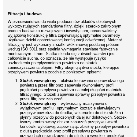
Filtracja i budowa
W przeciwieństwie do wielu producentów układów dolotowych
wykorzystujących standardowe filtry, dzięki szeroko zakrojonym
pracom badawczo-rozwojowym i inwestycjom, opracowaliśmy
wyjątkową konstrukcję filtra zapewniającą optymalne parametry
użytkowe dzięki opatentowanej konfiguracji odwróconej. Materiał
filtracyjny jest wykonany z siatki włókninowej poddanej próbom
według ISO 5011 oraz spełnia wymagania stawiane fabrycznie
montowanym filtrom. Siatka składa się z dwóch warstw i jest
całkowicie sucha, co oznacza, że nie występuje ryzyko
uszkodzenia przepływomierza powietrza na skutek
zanieczyszczenia olejem. Filtry obejmują dwa stożki, kierujące
przepływem powietrza zgodnie z poniższym opisem:
Stożek wewnętrzny
– ułatwia kierowanie doprowadzanego
powietrza przez filtr oraz zapewnia równomierny profil
prędkości przepływu powietrza na całej długości materiału
filtracyjnego. Stożek zapewnia sprawny przepływ powietrza
przez filtr, bez zaburzeń.
Stożek wewnętrzny
– wytwarzany maszynowo o
wyjątkowym profilu i optymalnym kształcie ułatwiającym
przepływ powietrza do środka, w kierunku do dołu stożka i
płynny przepływ do położonych dalej rur dolotowych. Stożek
tworzy kontrolowany obszar zaburzeń przepływu wokół
końcówki wylotowej, zapewniając zbieżny przepływ powietrza
z dużą prędkością oraz profil przepływu powietrza w
przewodach prowadzących do silnika o wysokiej prędkości