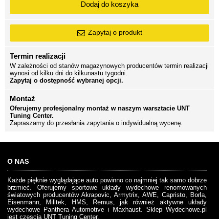
Dodaj do koszyka
Zapytaj o produkt
Termin realizacji
W zależności od stanów magazynowych producentów termin realizacji
wynosi od kilku dni do kilkunastu tygodni.
Zapytaj o dostępność wybranej opcji.
Montaż
Oferujemy profesjonalny montaż w naszym warsztacie UNT
Tuning Center.
Zapraszamy do przesłania zapytania o indywidualną wycenę.
O NAS
Każde pięknie wyglądające auto powinno co najmniej tak samo dobrze
brzmieć. Oferujemy sportowe układy wydechowe renomowanych
światowych producentów Akrapovic, Armytrix, AWE, Capristo, Borla,
Eisenmann, Milltek, HMS, Remus, jak również aktywne układy
wydechowe Panthera Automotive i Maxhaust. Sklep Wydechowe.pl
jest częscią UNT Tuning Center.