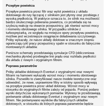
Przepływ powietrza
Przepływ powietrza przez filtr oraz wylot powietrza z układu
dolotowego do rury łączącej z silnikiem jest płynny oraz przebiega z
wysoką prędkością. W praktyce oznacza to, że silnik ma możliwość
bardzo skutecznego pobierania powietrza, co przekłada się na
szybszą reakcję na otwarcie przepustnicy, jak również wzrost mocy
i momentu obrotowego silnika. W przypadku silników z
turbosprężarką, ze względu na mniejsze opory przepływu powietrza,
możliwe jest wcześniejsze osiągnięcie doładowania szczytowego.
Próby wykazały, że nasze układy dolotowe w znacznym stopniu
ograniczają cykl pracy przepustnicy spalin w stosunku do fabrycznie
montowanych układów.
Poniższe schematy przedstawiają symulacje CFD (obliczeniowa
mechanika płynów) przebiegów linii prądu oraz rozkładu prędkości
dla układu z nowym i oryginalnym filtrem.
Poprawa parametrów
Próby układów dolotowych Eventuri z oryginalnymi oraz nowymi
filtrami na hamowni wykazały wzrost mocy i momentu obrotowego
silnika. Pozwoliło to zweryfikować nasze modele teoretyczne oraz
udowodnić, że nowe, usprawnione filtry w istotny sposób wpływają
na przepływ powietrza przez układ dolotowy. Wzrost mocy w
stosunku do oryginalnych filtrów zależy od pojazdu. Poniżej podano
wyniki dotychczas wykonanych pomiarów. Wykresy te przedstawiają
porównanie układu dolotowego Eventuri z oryginalnym oraz nowym
filtrem. Nie porównywano wyników dla fabrycznych układów
dolotowych, w stosunku do których poprawa parametrów będzie