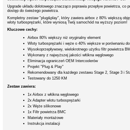
Upgrade układu dolotowego znacząco poprawia przepływ powietrza, co p
dostęp do świeżego powietrza.
Kompletny zestaw "plug&play", który zawiera airbox z 80% większą obj
wloty turbosprężarki, które wyniosą Twój samochód na wyższy poziom!
Kluczowe cechy:
Airbox 80% większy niż oryginalny element
Wloty turbosprężarki i węże o 40% większe w porównaniu do
Wysokoprzepływowy, wielokrotnego użytku filtr powietrza B
Wykonany z najwyższej jakości włókna węglowego
Eliminacja ograniczeń OEM Intercoolerów
Projekt "Plug & Play"
Rekomendowany dla każdego zestawu Stage 2, Stage 3 i St
Testowany do 1250 KM
Zestaw zawiera:
1x Airbox z włókna węglowego
2x Adapter wlotu turbosprężarki
2x Węże silikonowe
1x Filtr powietrza BMC
Materiały montażowe
Instrukcja instalacji