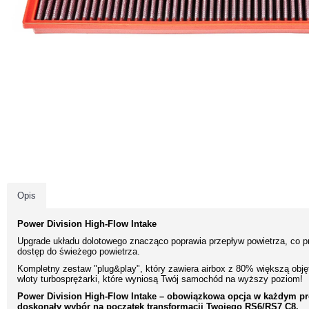
Opis
Power Division High-Flow Intake
Upgrade układu dolotowego znacząco poprawia przepływ powietrza, co p
dostęp do świeżego powietrza.
Kompletny zestaw "plug&play", który zawiera airbox z 80% większą obj
wloty turbosprężarki, które wyniosą Twój samochód na wyższy poziom!
Power Division High-Flow Intake – obowiązkowa opcja w każdym pro
doskonały wybór na początek transformacji Twojego RS6/RS7 C8.