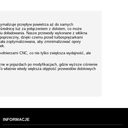
ymalizuje przepływ powietrza aż do samych
średnicę tuż za połączeniem z dolotem, co może
niu doładowania. Nasze przewody wykonane z włókna
j poprzeczny, dzięki czemu przed turbosprężarkami
stała zoptymalizowana, aby zminimalizować opory
rek.
ołnierzami CNC, co nie tylko zwiększa wydajność, ale
ne w pojazdach po modyfikacjach, gdzie wyższe ciśnienie
To właśnie wtedy większa objętość przewodów dolotowych
INFORMACJE