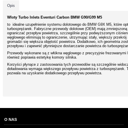
Opis
Wloty Turbo Inlets Eventuri Carbon BMW G90/G99 M5
to idealne uzupełnienie systemu dolotowego do BMW G9X M5, które opt
turbosprężarek. Fabryczne przewody dolotowe (OEM) mają zmniejszoną 
ograniczać przepływ powietrza, szczególnie przy podwyższonym ciśnie
węglowego eliminują to ograniczenie, utrzymując stały, większy przekró
gromadzi się większa objętość powietrza. Dodatkowo, ich geometria zo
przepływu i zapewnić płynniejsze dostarczanie powietrza do turbospręża
Przewody wykonane są z włókna węglowego z precyzyjnie frezowanymi k
również poprawia estetykę komory silnika.
Korzyści płynące z zastosowania tych przewodów są szczególnie widocz
doładowania wymaga większego przepływu powietrza z turbosprężarek. 
pozwala na uzyskanie dodatkowego przepływu powietrza.
O NAS