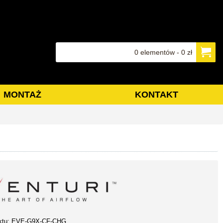
0 elementów - 0 zł
MONTAŻ
KONTAKT
ktu:
EVE-G9X-CF-CHG