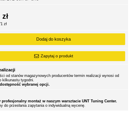
 zł
71 zł
Dodaj do koszyka
Zapytaj o produkt
alizacji
ści od stanów magazynowych producentów termin realizacji wynosi od
o kilkunastu tygodni.
 dostępność wybranej opcji.
 profesjonalny montaż w naszym warsztacie UNT Tuning Center.
y do przesłania zapytania o indywidualną wycenę.