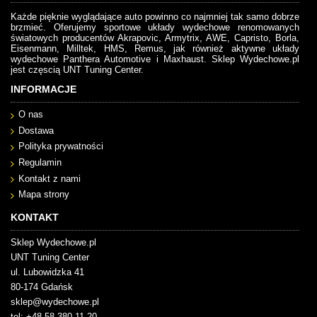
Każde pięknie wyglądające auto powinno co najmniej tak samo dobrze
brzmieć. Oferujemy sportowe układy wydechowe renomowanych
światowych producentów Akrapovic, Armytrix, AWE, Capristo, Borla,
Eisenmann, Milltek, HMS, Remus, jak również aktywne układy
wydechowe Panthera Automotive i Maxhaust. Sklep Wydechowe.pl
jest częscią UNT Tuning Center.
INFORMACJE
O nas
Dostawa
Polityka prywatności
Regulamin
Kontakt z nami
Mapa strony
KONTAKT
Sklep Wydechowe.pl
UNT Tuning Center
ul. Lubowidzka 41
80-174 Gdańsk
sklep@wydechowe.pl
tel: +48 58 380 11 20