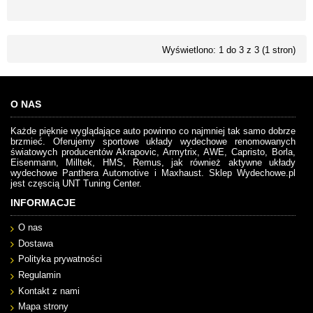
Wyświetlono: 1 do 3 z 3 (1 stron)
O NAS
Każde pięknie wyglądające auto powinno co najmniej tak samo dobrze
brzmieć. Oferujemy sportowe układy wydechowe renomowanych
światowych producentów Akrapovic, Armytrix, AWE, Capristo, Borla,
Eisenmann, Milltek, HMS, Remus, jak również aktywne układy
wydechowe Panthera Automotive i Maxhaust. Sklep Wydechowe.pl
jest częscią UNT Tuning Center.
INFORMACJE
O nas
Dostawa
Polityka prywatności
Regulamin
Kontakt z nami
Mapa strony