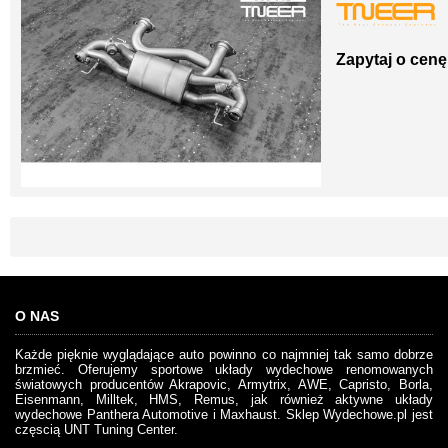
Zapytaj o cenę
O NAS
Każde pięknie wyglądające auto powinno co najmniej tak samo dobrze
brzmieć. Oferujemy sportowe układy wydechowe renomowanych
światowych producentów Akrapovic, Armytrix, AWE, Capristo, Borla,
Eisenmann, Milltek, HMS, Remus, jak również aktywne układy
wydechowe Panthera Automotive i Maxhaust. Sklep Wydechowe.pl jest
częscią UNT Tuning Center.