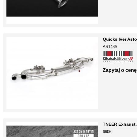
Quicksilver Ast
AS148S
Zapytaj o cenę
TNEER Exhaust 
6606