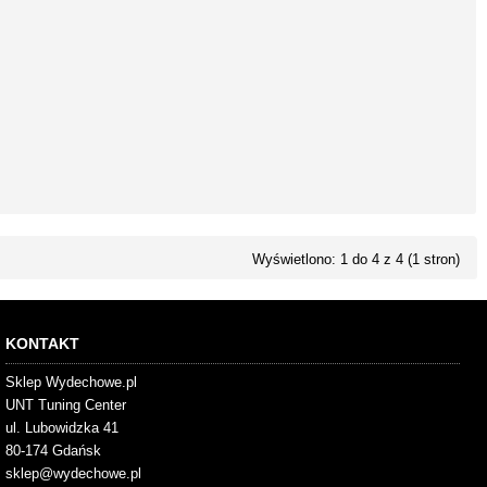
Wyświetlono: 1 do 4 z 4 (1 stron)
KONTAKT
Sklep Wydechowe.pl
UNT Tuning Center
ul. Lubowidzka 41
80-174 Gdańsk
sklep@wydechowe.pl