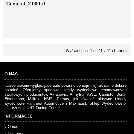
Cena od: 2 000 zł
Wyświetlono: 1 do 11 z 11 (1 stron)
O NAS
Każde pięknie wyglądające auto powinno co najmniej tak samo dobrze
brzmieć. Oferujemy sportowe układy wydechowe renomowanych
światowych producentów Akrapovic, Armytrix, AWE, Capristo, Borla,
Eisenmann, Milltek, HMS, Remus, jak również aktywne układy
wydechowe Panthera Automotive i Maxhaust. Sklep Wydechowe.pl
jest częscią UNT Tuning Center.
INFORMACJE
O nas
Dostawa