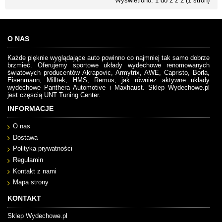
Wyświetlono: 1 do 2 z 2 (1 stron)
O NAS
Każde pięknie wyglądające auto powinno co najmniej tak samo dobrze
brzmieć. Oferujemy sportowe układy wydechowe renomowanych
światowych producentów Akrapovic, Armytrix, AWE, Capristo, Borla,
Eisenmann, Milltek, HMS, Remus, jak również aktywne układy
wydechowe Panthera Automotive i Maxhaust. Sklep Wydechowe.pl
jest częscią UNT Tuning Center.
INFORMACJE
O nas
Dostawa
Polityka prywatności
Regulamin
Kontakt z nami
Mapa strony
KONTAKT
Sklep Wydechowe.pl