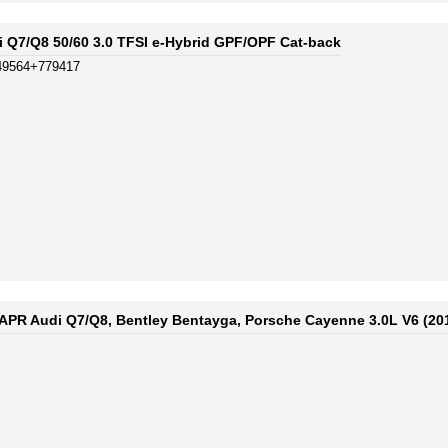
i Q7/Q8 50/60 3.0 TFSI e-Hybrid GPF/OPF Cat-back
49564+779417
APR Audi Q7/Q8, Bentley Bentayga, Porsche Cayenne 3.0L V6 (20