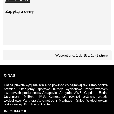
Zapytaj o cenę
Wyświetlono: 1 do 18 z 18 (1 stron)
O NAS
Każde pięknie wyglądające auto powinno co najmniej tak samo dobrze
brzmieć. Oferujemy sportowe układy wydechowe renomowanych
światowych producentów Akrapovic, Armytrix, AWE, Capristo, Borla,
Eisenmann, Milltek, HMS, Remus, jak również aktywne układy
wydechowe Panthera Automotive i Maxhaust. Sklep Wydechowe.pl
jest częscią UNT Tuning Center.
INFORMACJE