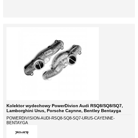
Kolektor wydechowy PowerDivion Audi RSQ8/SQ8/SQ7,
Lamborghini Urus, Porsche Caynne, Bentley Bentayga
POWERDIVISION-AUDI-RSQ8-SQ8-SQ7-URUS-CAYENNE-
BENTAYGA