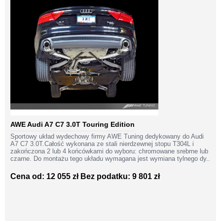
AWE Audi A7 C7 3.0T Touring Edition
Sportowy układ wydechowy firmy AWE Tuning dedykowany do Audi
A7 C7 3.0T.Całość wykonana ze stali nierdzewnej stopu T304L i
zakończona 2 lub 4 końcówkami do wyboru: chromowane srebrne lub
czarne. Do montażu tego układu wymagana jest wymiana tylnego dy..
Cena od: 12 055 zł
Bez podatku: 9 801 zł