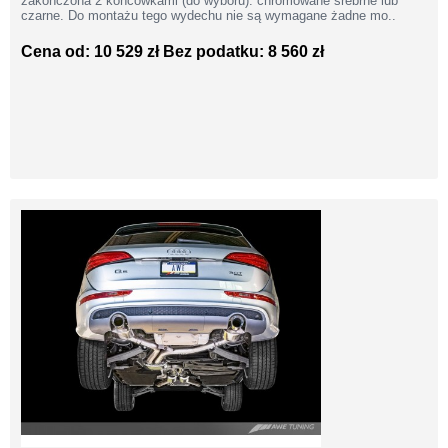
zakończona 2 końcówkami (do wyboru): chromowane srebrne lub
czarne. Do montażu tego wydechu nie są wymagane żadne mo..
Cena od: 10 529 zł
Bez podatku: 8 560 zł