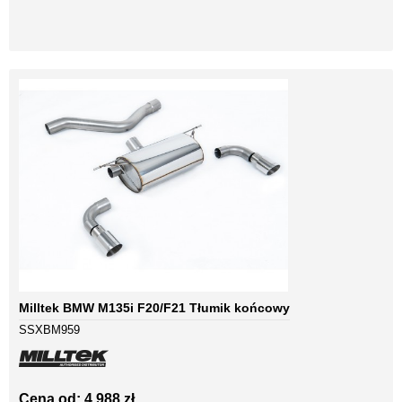
Milltek BMW M135i F20/F21 Tłumik końcowy
SSXBM959
Cena od: 4 988 zł