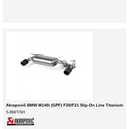
Akrapovič BMW M140i (GPF) F20/F21 Slip-On Line Titanium
S-BM/T/5H